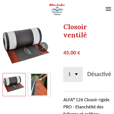
Passer
au
contenu
Closoir
principal
ventilé
45,00 €
Désactivé
ALFA®126 Closoir rigide
PRO - Etanchéité des